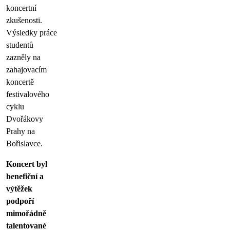
koncertní
zkušenosti.
Výsledky práce
studentů
zazněly na
zahajovacím
koncertě
festivalového
cyklu
Dvořákovy
Prahy na
Bořislavce.
Koncert byl
benefiční a
výtěžek
podpoří
mimořádně
talentované