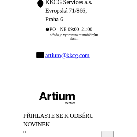
KKCG Services a.s.
Evropská 71/866,
Praha 6
PO - NE 09:00–21:00
středa je vyhrazena mimořádným
akcím
artium@kkcg.com
PŘIHLASTE SE K ODBĚRU
NOVINEK