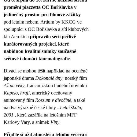
promění piazzetta OC Bořislavka v
jedinečný prostor pro filmové zážitky
pod letním nebem. Artium by KKCG ve
spolupráci s OC Bořislavka a sítí klubových
kin Aerokina
připravilo sérii pečlivě
kurátorovaných projekcí, které
nabídnou kvalitní snímky současné
světové i domácí kinematografie
.
Diváci se mohou těšit například na oceněné
japonské drama
Dokonalé dny
, norský film
Až na věky
, francouzskou hudební novinku
Kapelo, hraj!
, americký oceňovaný
animovaný film
Rozzum v divočině
, a také
na dva výrazné české tituly -
Letní školu
,
2001
, která zazářila na letošním MFF
Karlovy Vary, a snímek
Vlny
.
Přijďte si užít atmosféru letního večera s