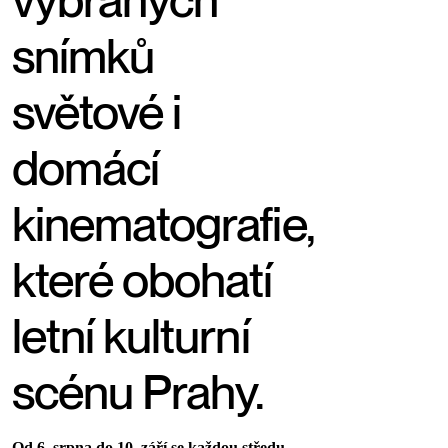
vybraných
snímků
světové i
domácí
kinematografie,
které obohatí
letní kulturní
scénu Prahy.
Od 6. srpna do 10. září se každou středu