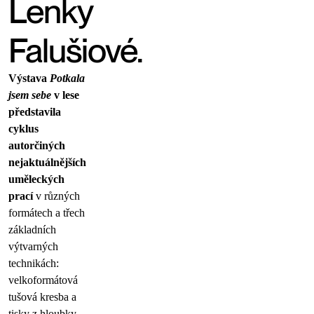
Lenky
Falušiové.
Výstava
Potkala
jsem sebe
v lese
představila
cyklus
autorčiných
nejaktuálnějších
uměleckých
prací
v různých
formátech a třech
základních
výtvarných
technikách:
velkoformátová
tušová kresba a
tisky z hloubky,