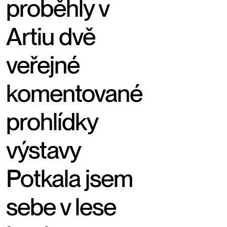
proběhly v
Artiu dvě
veřejné
komentované
prohlídky
výstavy
Potkala jsem
sebe v lese