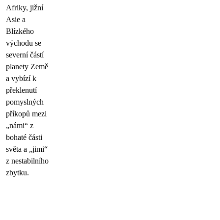
Afriky, jižní
Asie a
Blízkého
východu se
severní částí
planety Země
a vybízí k
překlenutí
pomyslných
příkopů mezi
„námi“ z
bohaté části
světa a „jimi“
z nestabilního
zbytku.