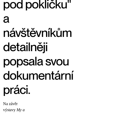
pod pokličku"
a
návštěvníkům
detailněji
popsala svou
dokumentární
práci.
Na závěr
výstavy
My a