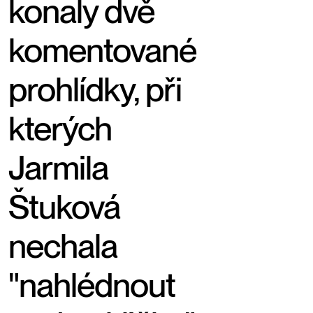
konaly dvě
komentované
prohlídky, při
kterých
Jarmila
Štuková
nechala
"nahlédnout