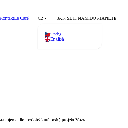
Kontakt
Le Café
CZ
JAK SE K NÁM DOSTANETE
Česky
English
stavujeme dlouhodobý kurátorský projekt Vázy.