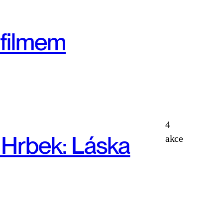
 filmem
DBA
4
 Hrbek: Láska
akce