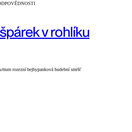
 ODPOVĚDNOSTI
špárek v rohlíku
Artium rozezní bejbypanková hudební smršť