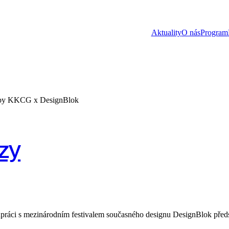
Aktuality
O nás
Program
by KKCG x DesignBlok
zy
práci s mezinárodním festivalem současného designu DesignBlok před