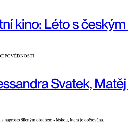
tní kino: Léto s českým
 ODPOVĚDNOSTI
VZDĚLÁVÁNÍ
FESTIVALY & PERFORMACE
HU
essandra Svatek, Matěj
s naprosto šíleným obsahem - láskou, která je opětována.