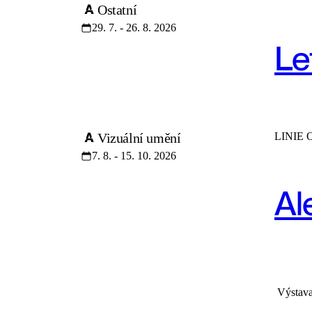
Ostatní
29. 7. - 26. 8. 2026
Le
Vizuální umění
LINIE
7. 8. - 15. 10. 2026
ZOBRAZIT VŠE
VIZUÁLNÍ UMĚNÍ
Al
Výstava 